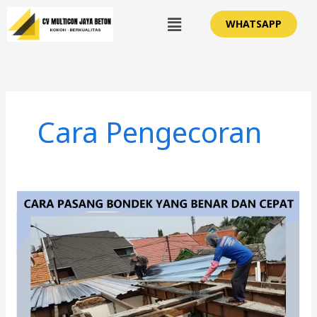
Lewati
Menu
WHATSAPP
ke
konten
Cara Pengecoran
Panduan
Lengkap
Cara
Pasang
Bondek
Yang
Benar