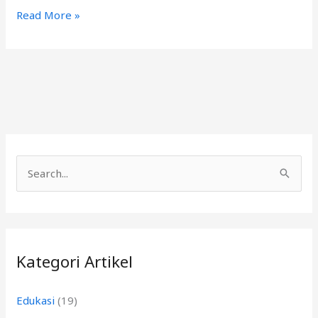
Read More »
C
a
r
i
Kategori Artikel
u
n
Edukasi
(19)
t