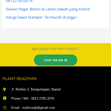
081327852079
Desain Pagar Beton di Lahan Sawah yang Kokoh
Harga Sewa Stamper Termurah di Jogja !
apa yang bisa kami bantu ?
CHAT VIA WA YA
PLANT READYMIX
Jl. Mutilan 3, Banguntapan, Bantul
Phone / WA : 0813 2785 2079
Email : multiconjb@gmail.com