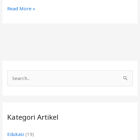
Read More »
C
a
r
i
Kategori Artikel
u
n
Edukasi
(19)
t