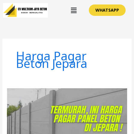
Lewati
Menu
WHATSAPP
ke
konten
Harga Pagar
Beton Jepara
Harga
Pagar
Panel
Beton
di
Jepara