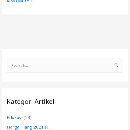
Read More »
C
a
r
i
Kategori Artikel
u
n
Edukasi
(19)
t
Harga Tiang 2021
(1)
u