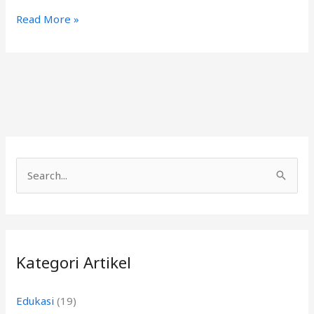
Read More »
C
a
r
i
Kategori Artikel
u
n
Edukasi
(19)
t