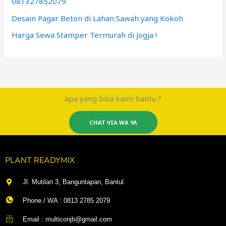
081327852079
Desain Pagar Beton di Lahan Sawah yang Kokoh
Harga Sewa Stamper Termurah di Jogja !
apa yang bisa kami bantu ?
CHAT VIA WA YA
PLANT READYMIX
Jl. Mutilan 3, Banguntapan, Bantul
Phone / WA : 0813 2785 2079
Email : multiconjb@gmail.com