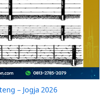
teng – Jogja 2026