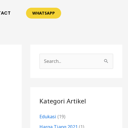
TACT
WHATSAPP
C
a
r
i
u
Kategori Artikel
n
Edukasi
(19)
t
u
Harga Tiang 2021
(1)