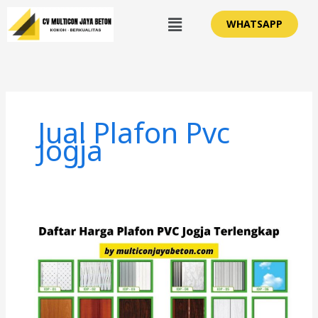
Lewati
Menu
WHATSAPP
ke
konten
Jual Plafon Pvc
Jogja
Daftar
Harga
Plafon
PVC
Jogja
Terlengkap