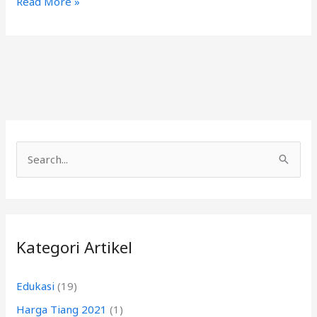
Read More »
C
a
r
i
Kategori Artikel
u
n
Edukasi
(19)
t
Harga Tiang 2021
(1)
u