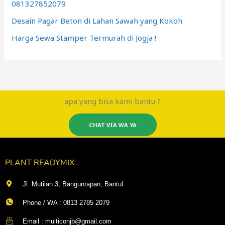
081327852079
Desain Pagar Beton di Lahan Sawah yang Kokoh
Harga Sewa Stamper Termurah di Jogja !
apa yang bisa kami bantu ?
CHAT VIA WA YA
PLANT READYMIX
Jl. Mutilan 3, Banguntapan, Bantul
Phone / WA : 0813 2785 2079
Email : multiconjb@gmail.com