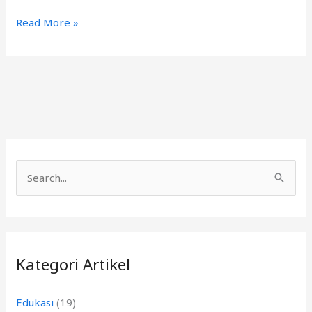
Read More »
C
a
r
i
Kategori Artikel
u
n
Edukasi
(19)
t