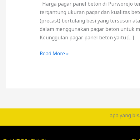
Harga pagar panel beton di Purworejo ter
tergantung ukuran pagar dan kualitas be
(precast) bertulang besi yang tersusun at
dalam menggunakan pagar beton untuk me
Keunggulan pagar panel beton yaitu […]
Read More »
apa yang bis