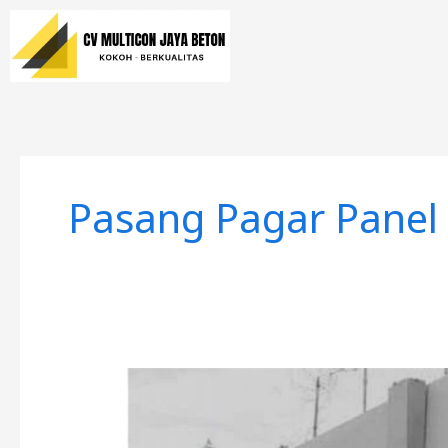
Lewati
ke
konten
Pasang Pagar Panel
Harga
Pagar
Panel