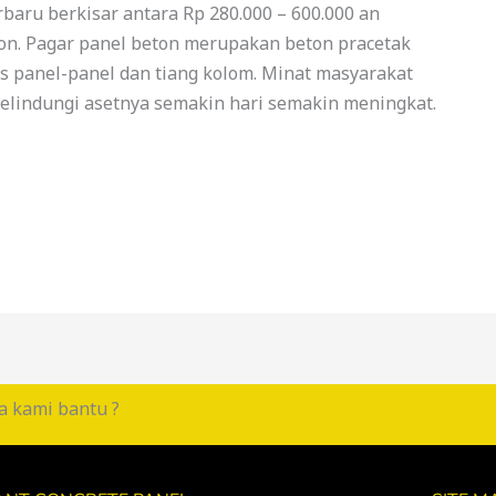
baru berkisar antara Rp 280.000 – 600.000 an
ton. Pagar panel beton merupakan beton pracetak
as panel-panel dan tiang kolom. Minat masyarakat
lindungi asetnya semakin hari semakin meningkat.
a kami bantu ?