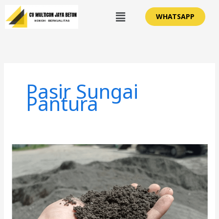
Lewati
Menu
WHATSAPP
ke
konten
Pasir Sungai
Pantura
3
Jenis
Pasir
Yang
Cocok
Untuk