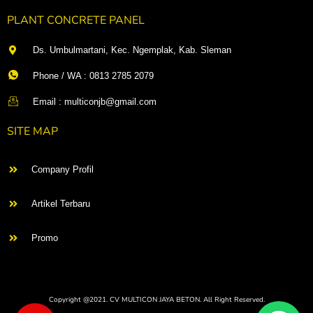
PLANT CONCRETE PANEL
Ds. Umbulmartani, Kec. Ngemplak, Kab. Sleman
Phone / WA : 0813 2785 2079
Email : multiconjb@gmail.com
SITE MAP
Company Profil
Artikel Terbaru
Promo
Copyright @2021. CV MULTICON JAYA BETON. All Right Reserved.