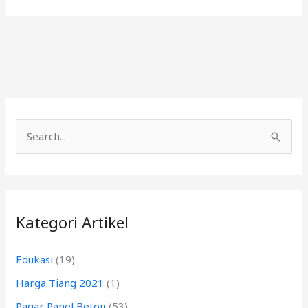
C
a
r
i
Kategori Artikel
u
n
Edukasi
(19)
t
Harga Tiang 2021
(1)
u
k
Pagar Panel Beton
(53)