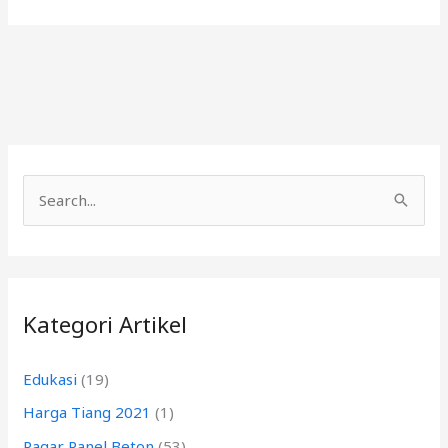
C
a
r
i
Kategori Artikel
u
n
Edukasi
(19)
t
Harga Tiang 2021
(1)
u
k
Pagar Panel Beton
(53)