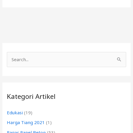
C
a
r
i
Kategori Artikel
u
n
Edukasi
(19)
t
Harga Tiang 2021
(1)
u
k
Pagar Panel Beton
(53)