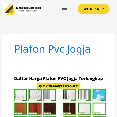
Lewati
Menu
WHATSAPP
ke
konten
Plafon Pvc Jogja
Daftar
Harga
Plafon
PVC
Jogja
Terlengkap
!