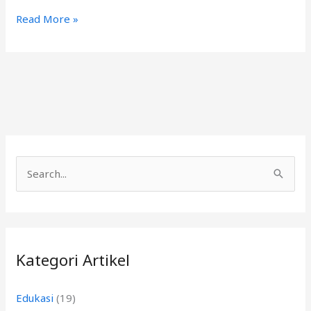
Read More »
C
a
r
i
Kategori Artikel
u
n
Edukasi
(19)
t