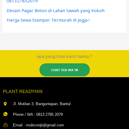
081327852079
Desain Pagar Beton di Lahan Sawah yang Kokoh
Harga Sewa Stamper Termurah di Jogja !
apa yang bisa kami bantu ?
CHAT VIA WA YA
PLANT READYMIX
Jl. Mutilan 3, Banguntapan, Bantul
Phone / WA : 0813 2785 2079
Email : multiconjb@gmail.com