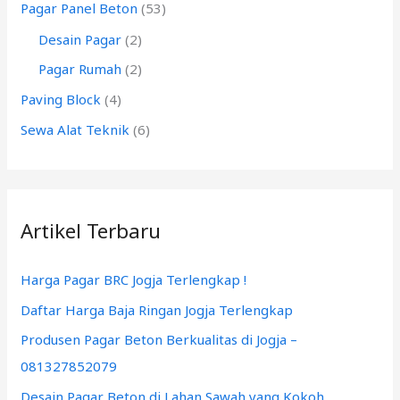
k
Pagar Panel Beton
(53)
:
Desain Pagar
(2)
Pagar Rumah
(2)
Paving Block
(4)
Sewa Alat Teknik
(6)
Artikel Terbaru
Harga Pagar BRC Jogja Terlengkap !
Daftar Harga Baja Ringan Jogja Terlengkap
Produsen Pagar Beton Berkualitas di Jogja –
081327852079
Desain Pagar Beton di Lahan Sawah yang Kokoh