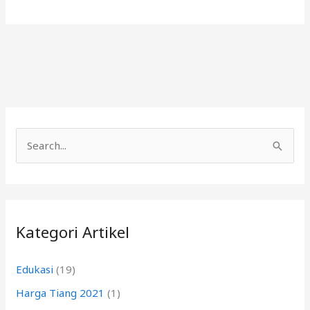
C
a
r
i
Kategori Artikel
u
n
Edukasi
(19)
t
Harga Tiang 2021
(1)
u