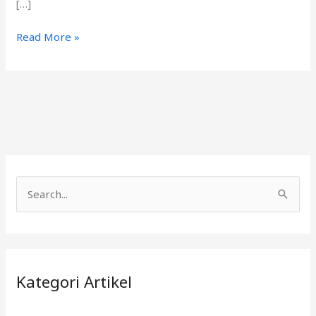
[…]
Read More »
C
a
r
i
Kategori Artikel
u
n