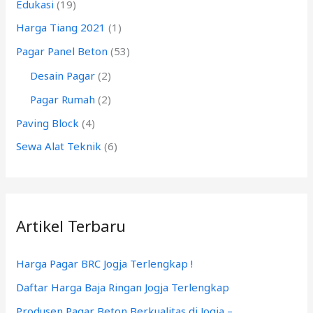
Edukasi
(19)
t
Harga Tiang 2021
(1)
u
k
Pagar Panel Beton
(53)
:
Desain Pagar
(2)
Pagar Rumah
(2)
Paving Block
(4)
Sewa Alat Teknik
(6)
Artikel Terbaru
Harga Pagar BRC Jogja Terlengkap !
Daftar Harga Baja Ringan Jogja Terlengkap
Produsen Pagar Beton Berkualitas di Jogja –