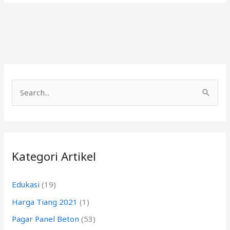
C
a
r
i
Kategori Artikel
u
n
Edukasi
(19)
t
Harga Tiang 2021
(1)
u
k
Pagar Panel Beton
(53)