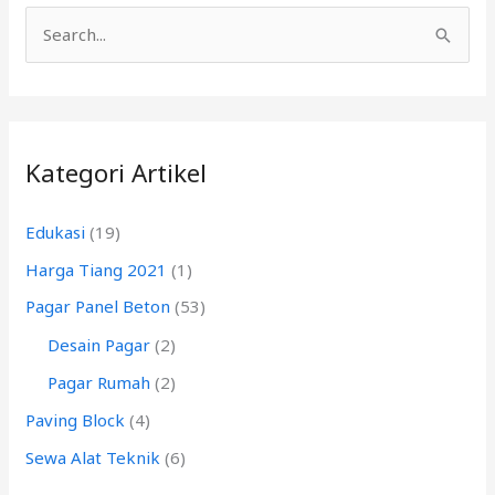
C
a
r
i
Kategori Artikel
u
n
Edukasi
(19)
t
Harga Tiang 2021
(1)
u
k
Pagar Panel Beton
(53)
:
Desain Pagar
(2)
Pagar Rumah
(2)
Paving Block
(4)
Sewa Alat Teknik
(6)