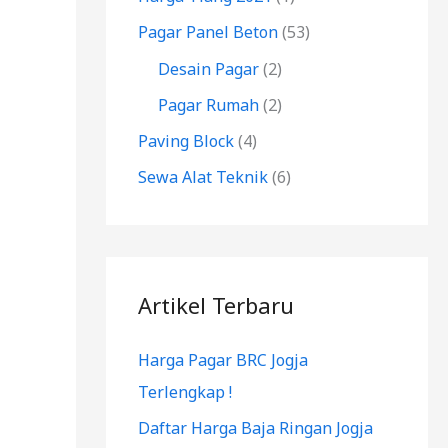
k
Pagar Panel Beton
(53)
:
Desain Pagar
(2)
Pagar Rumah
(2)
Paving Block
(4)
Sewa Alat Teknik
(6)
Artikel Terbaru
Harga Pagar BRC Jogja
Terlengkap !
Daftar Harga Baja Ringan Jogja