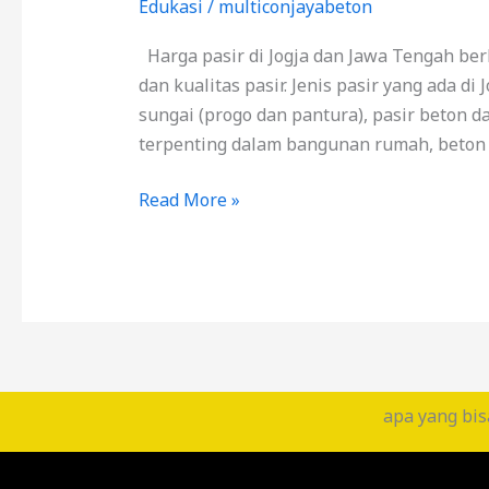
Edukasi
/
multiconjayabeton
Harga pasir di Jogja dan Jawa Tengah berk
dan kualitas pasir. Jenis pasir yang ada di 
sungai (progo dan pantura), pasir beton d
terpenting dalam bangunan rumah, beton 
Read More »
apa yang bis