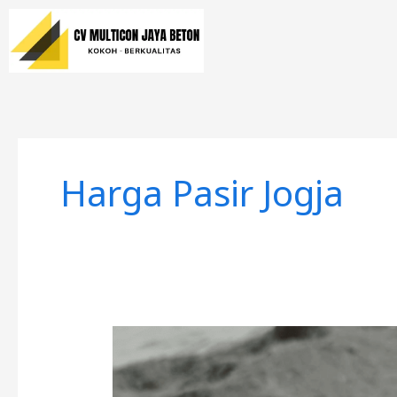
Lewati
ke
konten
Harga Pasir Jogja
Jenis,
Kegunaan
dan