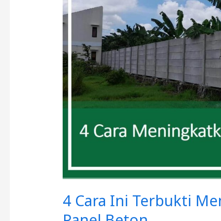
Terbukti
Meningkatkan
Kekuatan
Pagar
Panel
Beton
4 Cara Ini Terbukti M
Panel Beton