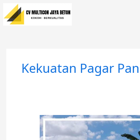
Lewati
ke
konten
Kekuatan Pagar Pan
4
Cara
Ini