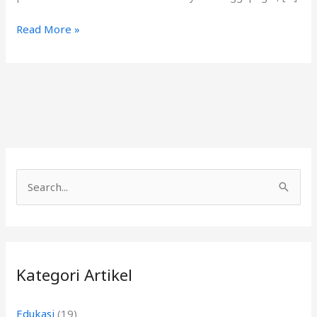
Read More »
C
a
r
i
Kategori Artikel
u
n
Edukasi
(19)
t