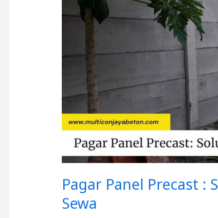
:
Solusi
Keamanan
Untuk
Tanah
Sewa
Pagar Panel Precast :
Sewa