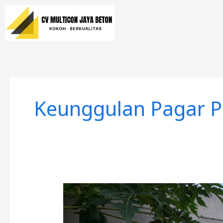
Lewati
ke
konten
Keunggulan Pagar P
Pagar
Panel
Precast