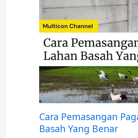
Panel
Beton
di
Lahan
Basah
Yang
Benar
Cara Pemasangan Paga
Basah Yang Benar