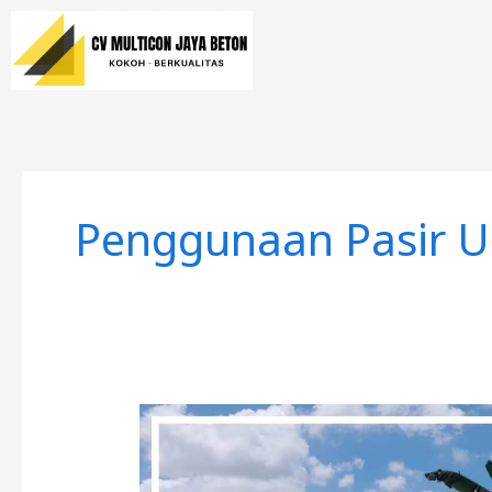
Lewati
ke
konten
Penggunaan Pasir U
4
Cara
Ini