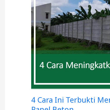
Terbukti
Meningkatkan
Kekuatan
Pagar
Panel
Beton
4 Cara Ini Terbukti M
Panel Beton