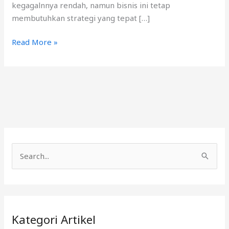
kegagalnnya rendah, namun bisnis ini tetap
membutuhkan strategi yang tepat […]
Read More »
C
a
r
i
Kategori Artikel
u