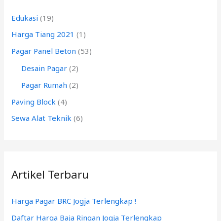
n
Edukasi
(19)
t
Harga Tiang 2021
(1)
u
k
Pagar Panel Beton
(53)
:
Desain Pagar
(2)
Pagar Rumah
(2)
Paving Block
(4)
Sewa Alat Teknik
(6)
Artikel Terbaru
Harga Pagar BRC Jogja Terlengkap !
Daftar Harga Baja Ringan Jogja Terlengkap