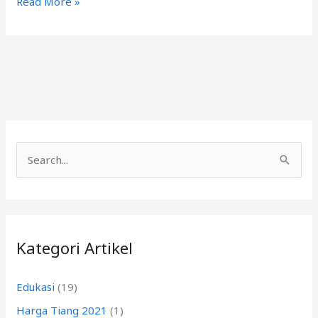
Read More »
C
a
r
i
Kategori Artikel
u
n
Edukasi
(19)
t
Harga Tiang 2021
(1)
u