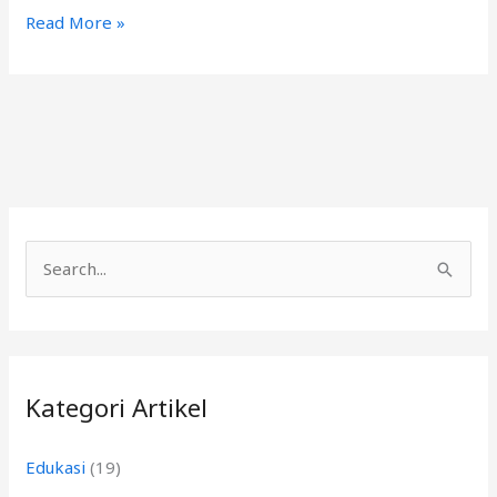
Read More »
C
a
r
i
Kategori Artikel
u
n
Edukasi
(19)
t