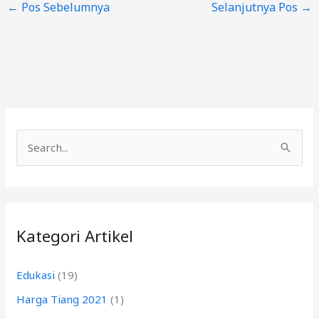
←
Pos Sebelumnya
Selanjutnya Pos
→
C
a
r
i
Kategori Artikel
u
n
Edukasi
(19)
t
Harga Tiang 2021
(1)
u