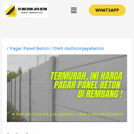
Lewati
Menu
WHATSAPP
ke
konten
/
Pagar Panel Beton
/ Oleh
multiconjayabeton