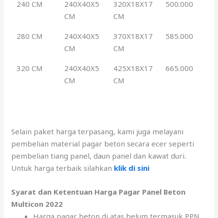
240 CM
240X40X5
320X18X17
500.000
CM
CM
280 CM
240X40X5
370X18X17
585.000
CM
CM
320 CM
240X40X5
425X18X17
665.000
CM
CM
Selain paket harga terpasang, kami juga melayani
pembelian material pagar beton secara ecer seperti
pembelian tiang panel, daun panel dan kawat duri.
Untuk harga terbaik silahkan
klik di sini
Syarat dan Ketentuan Harga Pagar Panel Beton
Multicon 2022
Harga pagar beton di atas belum termasuk PPN