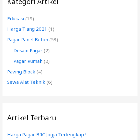
Kategori Artikel
u
n
Edukasi
(19)
t
Harga Tiang 2021
(1)
u
k
Pagar Panel Beton
(53)
:
Desain Pagar
(2)
Pagar Rumah
(2)
Paving Block
(4)
Sewa Alat Teknik
(6)
Artikel Terbaru
Harga Pagar BRC Jogja Terlengkap !