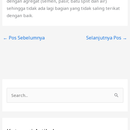
dengan agregat (semen, pasir, batu split dan air)
sehingga tidak ada lagi bagian yang tidak saling terikat
dengan baik.
←
Pos Sebelumnya
Selanjutnya Pos
→
C
a
r
i