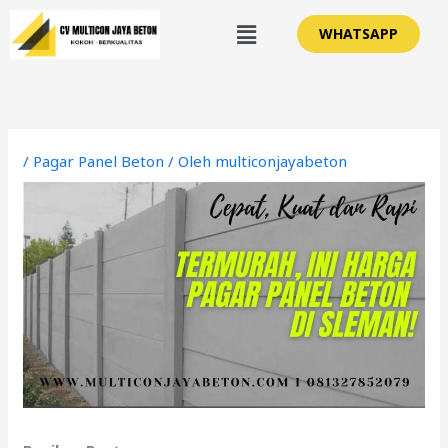
Lewati
Menu
WHATSAPP
ke
konten
/
Pagar Panel Beton
/ Oleh
multiconjayabeton