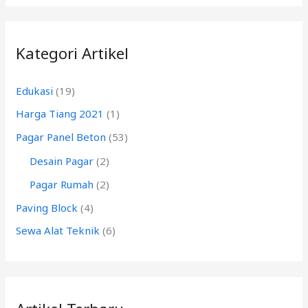
r
i
Kategori Artikel
u
n
Edukasi
(19)
t
Harga Tiang 2021
(1)
u
k
Pagar Panel Beton
(53)
:
Desain Pagar
(2)
Pagar Rumah
(2)
Paving Block
(4)
Sewa Alat Teknik
(6)